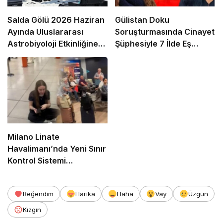
Salda Gölü 2026 Haziran
Gülistan Doku
Ayında Uluslararası
Soruşturmasında Cinayet
Astrobiyoloji Etkinliğine
Şüphesiyle 7 İlde Eş
Ev Sahipliği Yapacak
Zamanlı Operasyon
Milano Linate
Havalimanı’nda Yeni Sınır
Kontrol Sistemi
Aksaklıklara Yol Açtı
Beğendim
Harika
Haha
Vay
Üzgün
Kızgın