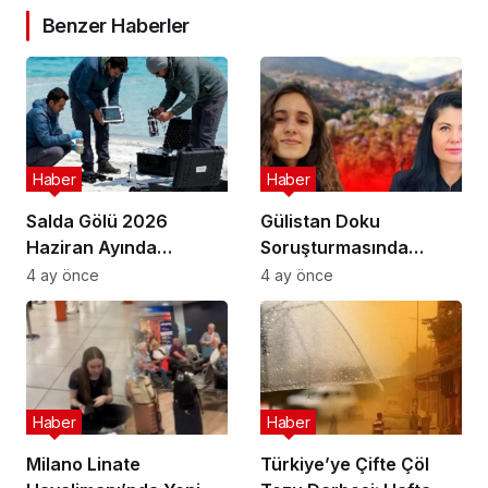
Benzer Haberler
Haber
Haber
Salda Gölü 2026
Gülistan Doku
Haziran Ayında
Soruşturmasında
Uluslararası
Cinayet Şüphesiyle 7
4 ay önce
4 ay önce
Astrobiyoloji Etkinliğine
İlde Eş Zamanlı
Ev Sahipliği Yapacak
Operasyon
Haber
Haber
Milano Linate
Türkiye’ye Çifte Çöl