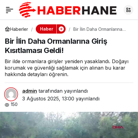
Bir İlin Daha
0
Ormanlarına Giriş
Haber
Haberler
Bir İlin Daha Ormanlarına
Giriş Kısıtlaması Geldi!
Bir İlin Daha Ormanlarına Giriş
Kısıtlaması Geldi!
Kısıtlaması Geldi!
Bir ilde ormanlara girişler yeniden yasaklandı. Doğayı
korumak ve güvenliği sağlamak için alınan bu karar
hakkında detayları öğrenin.
admin
tarafından yayınlandı
3 Ağustos 2025, 13:00
yayınlandı
150