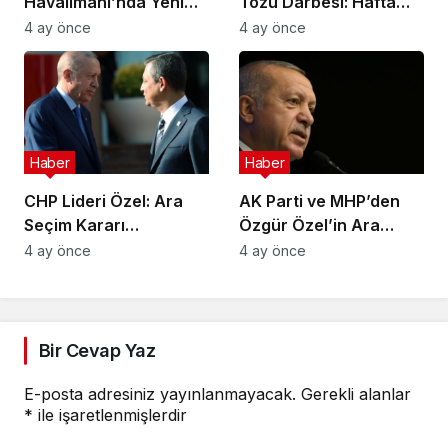
Havalimanı’nda Yeni
Tozu Darbesi: Hafta
Sınır Kontrol Sistemi
Sonu Çamur Yağacak!
4 ay önce
4 ay önce
Aksaklıklara Yol Açtı
Haber
Haber
CHP Lideri Özel: Ara
AK Parti ve MHP’den
Seçim Kararı
Özgür Özel’in Ara
Yürütmenin Değil
Seçim Çağrısına Ret
4 ay önce
4 ay önce
Meclisin Yetkisindedir
Bir Cevap Yaz
E-posta adresiniz yayınlanmayacak.
Gerekli alanlar
*
ile işaretlenmişlerdir