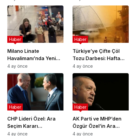
Astrobiyoloji Etkinliğine
İlde Eş Zamanlı
Ev Sahipliği Yapacak
Operasyon
Haber
Haber
Milano Linate
Türkiye’ye Çifte Çöl
Havalimanı’nda Yeni
Tozu Darbesi: Hafta
Sınır Kontrol Sistemi
Sonu Çamur Yağacak!
4 ay önce
4 ay önce
Aksaklıklara Yol Açtı
Haber
Haber
CHP Lideri Özel: Ara
AK Parti ve MHP’den
Seçim Kararı
Özgür Özel’in Ara
Yürütmenin Değil
Seçim Çağrısına Ret
4 ay önce
4 ay önce