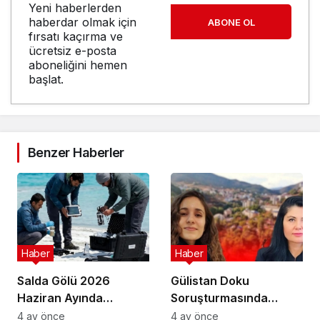
Yeni haberlerden
haberdar olmak için
ABONE OL
fırsatı kaçırma ve
ücretsiz e-posta
aboneliğini hemen
başlat.
Benzer Haberler
Haber
Haber
Salda Gölü 2026
Gülistan Doku
Haziran Ayında
Soruşturmasında
Uluslararası
Cinayet Şüphesiyle 7
4 ay önce
4 ay önce