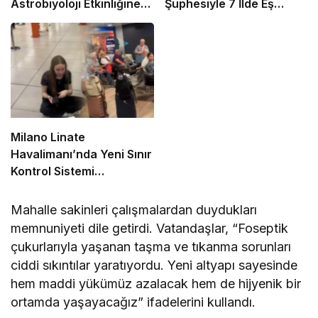
Astrobiyoloji Etkinliğine
Şüphesiyle 7 İlde Eş
Ev Sahipliği Yapacak
Zamanlı Operasyon
Milano Linate
Havalimanı’nda Yeni Sınır
Kontrol Sistemi
Aksaklıklara Yol Açtı
Mahalle sakinleri çalışmalardan duydukları
memnuniyeti dile getirdi. Vatandaşlar, “Foseptik
çukurlarıyla yaşanan taşma ve tıkanma sorunları
ciddi sıkıntılar yaratıyordu. Yeni altyapı sayesinde
hem maddi yükümüz azalacak hem de hijyenik bir
ortamda yaşayacağız” ifadelerini kullandı.