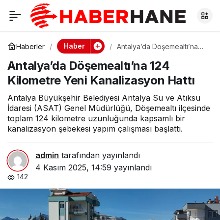
Antalya’da
0
Döşemealtı’na 124
Haber
Haberler
Antalya’da Döşemealtı’na
124 Kilometre Yeni
Antalya’da Döşemealtı’na 124
Kanalizasyon Hattı
Kilometre Yeni
Kilometre Yeni Kanalizasyon Hattı
Kanalizasyon Hattı
Antalya Büyükşehir Belediyesi Antalya Su ve Atıksu
İdaresi (ASAT) Genel Müdürlüğü, Döşemealtı ilçesinde
toplam 124 kilometre uzunluğunda kapsamlı bir
kanalizasyon şebekesi yapım çalışması başlattı.
admin
tarafından yayınlandı
4 Kasım 2025, 14:59
yayınlandı
142