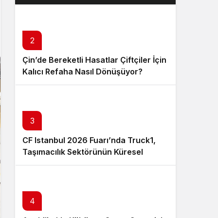
Layık Görüldü?
2
Çin’de Bereketli Hasatlar Çiftçiler İçin
Kalıcı Refaha Nasıl Dönüşüyor?
3
CF Istanbul 2026 Fuarı’nda Truck1,
Taşımacılık Sektörünün Küresel
Tedarik Zincirini Dijital Platformuyla
Güçlendirecek
4