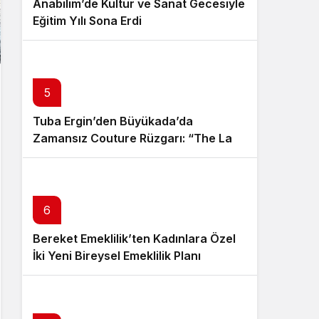
Anabilim’de Kültür ve Sanat Gecesiyle
Eğitim Yılı Sona Erdi
5
Tuba Ergin’den Büyükada’da
Zamansız Couture Rüzgarı: “The Last
Empress” Koleksiyonu Tanıtıldı
6
Bereket Emeklilik’ten Kadınlara Özel
İki Yeni Bireysel Emeklilik Planı