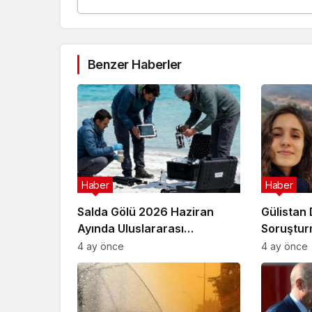
Benzer Haberler
Haber
Haber
Salda Gölü 2026 Haziran
Gülistan
Ayında Uluslararası
Soruştur
Astrobiyoloji Etkinliğine Ev
Şüphesiyl
4 ay önce
4 ay önce
Sahipliği Yapacak
Operasy