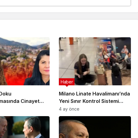
Haber
 Doku
Milano Linate Havalimanı’nda
masında Cinayet
Yeni Sınır Kontrol Sistemi
e 7 İlde Eş Zamanlı
Aksaklıklara Yol Açtı
4 ay önce
on