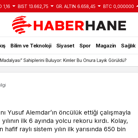
D
1,16
BIST
13.662,75
GR. ALTIN
6.658,45
BTC
0,000000
kış
Bilim ve Teknoloji
Siyaset
Spor
Magazin
Sağlık
Madalyası” Sahiplerini Buluyor: Kimler Bu Onura Layık Görüldü?
lgi
ı Yusuf Alemdar’ın öncülük ettiği çalışmayla
lının ilk 6 ayında yolcu rekoru kırdı. Kolay,
 hafif raylı sistem yılın ilk yarısında 650 bin