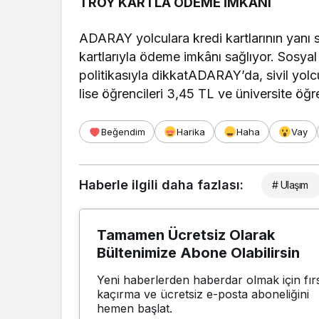
TROY KARTLA ÖDEME İMKÂNI
ADARAY yolculara kredi kartlarının yanı
kartlarıyla ödeme imkânı sağlıyor. Sosyal 
politikasıyla dikkatADARAY’da, sivil yolcu
lise öğrencileri 3,45 TL ve üniversite öğr
Beğendim
Harika
Haha
Vay
Haberle ilgili daha fazlası:
# Ulaşım
Tamamen Ücretsiz Olarak
Bültenimize Abone Olabilirsin
Yeni haberlerden haberdar olmak için fırs
kaçırma ve ücretsiz e-posta aboneliğini
hemen başlat.