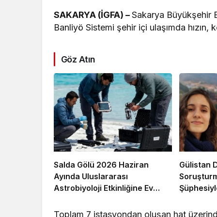
SAKARYA (İGFA) –
Sakarya Büyükşehir B
Banliyö Sistemi şehir içi ulaşımda hızın, 
Göz Atın
Salda Gölü 2026 Haziran
Gülistan 
Ayında Uluslararası
Soruştur
Astrobiyoloji Etkinliğine Ev
Şüphesiyl
Sahipliği Yapacak
Operasy
Toplam 7 istasyondan oluşan hat üzerind