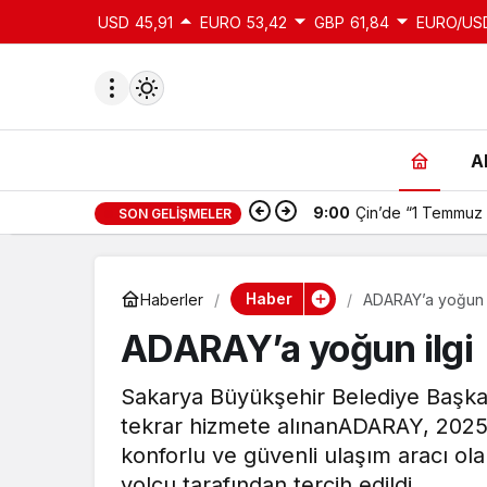
USD
45,91
EURO
53,42
GBP
61,84
EURO/US
A
9:00
Çin’de “1 Temmuz 
SON GELIŞMELER
du
u seçin.
Haber
Haberler
ADARAY’a yoğun i
ADARAY’a yoğun ilgi
seçin.
Sakarya Büyükşehir Belediye Başkan
tekrar hizmete alınanADARAY, 2025 yı
u
 seçin.
konforlu ve güvenli ulaşım aracı olan
yolcu tarafından tercih edildi.