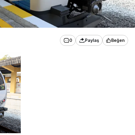
0
Paylaş
Beğen