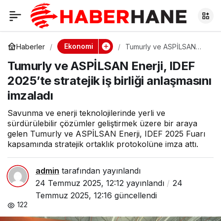
Tumurly ve ASPİLSAN
0
Paylaş
Enerji, IDEF 2025’te
Ekonomi
Haberler
Tumurly ve ASPİLSAN
Enerji, IDEF 2025’te
Tumurly ve ASPİLSAN Enerji, IDEF
stratejik iş birliği
stratejik iş birliği
anlaşmasını imzaladı
2025’te stratejik iş birliği anlaşmasını
imzaladı
anlaşmasını imzaladı
Savunma ve enerji teknolojilerinde yerli ve
sürdürülebilir çözümler geliştirmek üzere bir araya
gelen Tumurly ve ASPİLSAN Enerji, IDEF 2025 Fuarı
kapsamında stratejik ortaklık protokolüne imza attı.
admin
tarafından yayınlandı
24 Temmuz 2025, 12:12
yayınlandı
24
Temmuz 2025, 12:16
güncellendi
122