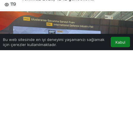
119
Bu web sitesinde en iyi deneyimi yaşamanızı sağlamak
Kabul
için çerezler kullanılmaktadır.
Anasayfa
Akış
Hesabım
Google'da Abone Ol