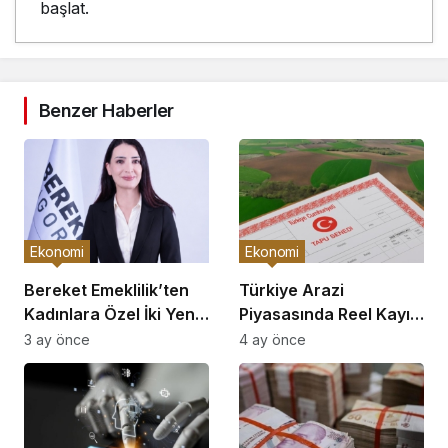
başlat.
Benzer Haberler
Ekonomi
Ekonomi
Bereket Emeklilik’ten
Türkiye Arazi
Kadınlara Özel İki Yeni
Piyasasında Reel Kayıp:
Bireysel Emeklilik Planı
Büyükşehirler
3 ay önce
4 ay önce
Enflasyonun Gerisinde
Kaldı