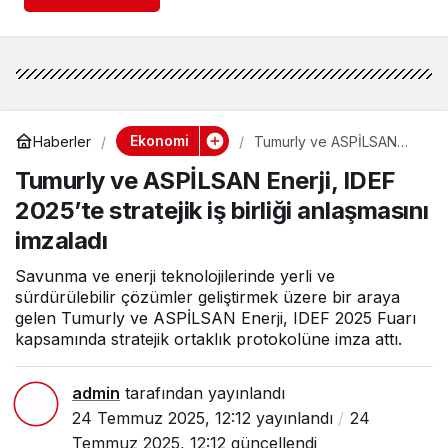
Ekonomi
Haberler
Tumurly ve ASPİLSAN
Enerji, IDEF 2025’te
Tumurly ve ASPİLSAN Enerji, IDEF
stratejik iş birliği
anlaşmasını imzaladı
2025’te stratejik iş birliği anlaşmasını
imzaladı
Savunma ve enerji teknolojilerinde yerli ve
sürdürülebilir çözümler geliştirmek üzere bir araya
gelen Tumurly ve ASPİLSAN Enerji, IDEF 2025 Fuarı
kapsamında stratejik ortaklık protokolüne imza attı.
admin
tarafından yayınlandı
24 Temmuz 2025, 12:12
yayınlandı
24
Temmuz 2025, 12:12
güncellendi