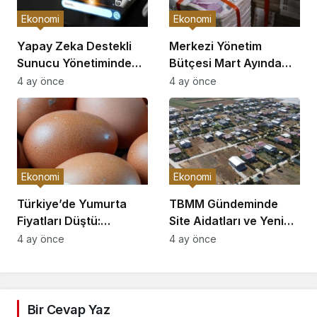
Ekonomi
Ekonomi
Yapay Zeka Destekli
Merkezi Yönetim
Sunucu Yönetiminde
Bütçesi Mart Ayında
Proaktif Dönem Başladı
229,9 Milyar TL Açık
4 ay önce
4 ay önce
Verdi
Ekonomi
Ekonomi
Türkiye’de Yumurta
TBMM Gündeminde
Fiyatları Düştü:
Site Aidatları ve Yeni
Üreticiler Yüzde 20
Hal Yasası
4 ay önce
4 ay önce
Zarar Ediyor
Düzenlemeleri Yer
Alıyor
Bir Cevap Yaz