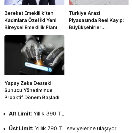
Bereket Emeklilik’ten
Türkiye Arazi
Kadınlara Özel İki Yeni
Piyasasında Reel Kayıp:
Bireysel Emeklilik Planı
Büyükşehirler
Enflasyonun Gerisinde
Kaldı
Yapay Zeka Destekli
Sunucu Yönetiminde
Proaktif Dönem Başladı
Alt Limit:
Yıllık 390 TL
Üst Limit:
Yıllık 790 TL seviyelerine ulaşıyor.