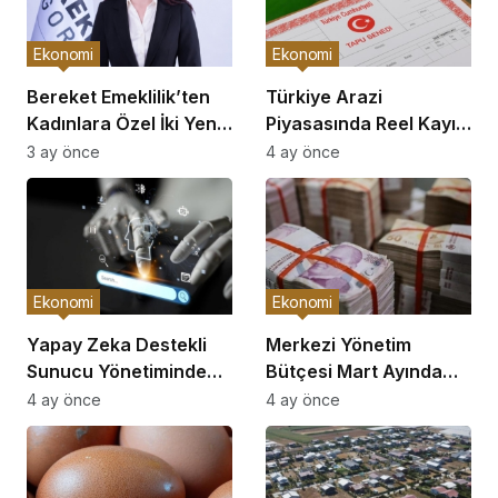
Ekonomi
Ekonomi
Bereket Emeklilik’ten
Türkiye Arazi
Kadınlara Özel İki Yeni
Piyasasında Reel Kayıp:
Bireysel Emeklilik Planı
Büyükşehirler
3 ay önce
4 ay önce
Enflasyonun Gerisinde
Kaldı
Ekonomi
Ekonomi
Yapay Zeka Destekli
Merkezi Yönetim
Sunucu Yönetiminde
Bütçesi Mart Ayında
Proaktif Dönem Başladı
229,9 Milyar TL Açık
4 ay önce
4 ay önce
Verdi