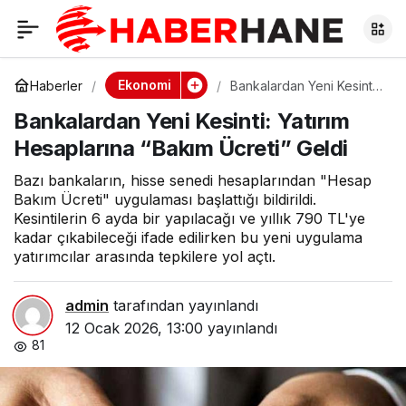
Bankalardan Yeni
0
Kesinti: Yatırım
Ekonomi
Haberler
Bankalardan Yeni Kesinti:
Yatırım Hesaplarına
Bankalardan Yeni Kesinti: Yatırım
“Bakım Ücreti” Geldi
Hesaplarına “Bakım
Hesaplarına “Bakım Ücreti” Geldi
Ücreti” Geldi
Bazı bankaların, hisse senedi hesaplarından "Hesap
Bakım Ücreti" uygulaması başlattığı bildirildi.
Kesintilerin 6 ayda bir yapılacağı ve yıllık 790 TL'ye
kadar çıkabileceği ifade edilirken bu yeni uygulama
yatırımcılar arasında tepkilere yol açtı.
admin
tarafından yayınlandı
12 Ocak 2026, 13:00
yayınlandı
81