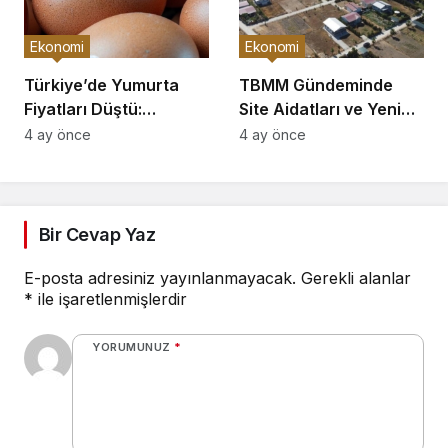
Ekonomi
Ekonomi
Türkiye’de Yumurta
TBMM Gündeminde
Fiyatları Düştü:
Site Aidatları ve Yeni
Üreticiler Yüzde 20
Hal Yasası
4 ay önce
4 ay önce
Zarar Ediyor
Düzenlemeleri Yer
Alıyor
Bir Cevap Yaz
E-posta adresiniz yayınlanmayacak.
Gerekli alanlar
*
ile işaretlenmişlerdir
YORUMUNUZ
*