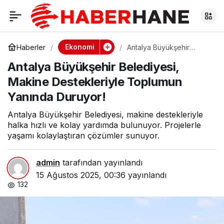
Antalya Büyükşehir
0
Belediyesi, Makine
Ekonomi
Haberler
Antalya Büyükşehir
Belediyesi, Makine
Antalya Büyükşehir Belediyesi,
Destekleriyle Toplumun
Destekleriyle
Yanında Duruyor!
Makine Destekleriyle Toplumun
Yanında Duruyor!
Toplumun Yanında
Antalya Büyükşehir Belediyesi, makine destekleriyle
Duruyor!
halka hızlı ve kolay yardımda bulunuyor. Projelerle
yaşamı kolaylaştıran çözümler sunuyor.
admin
tarafından yayınlandı
15 Ağustos 2025, 00:36
yayınlandı
132