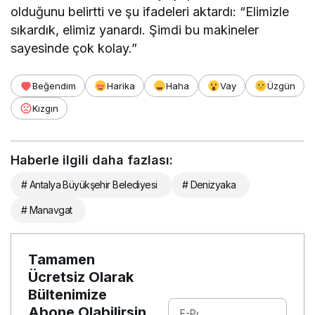
olduğunu belirtti ve şu ifadeleri aktardı: “Elimizle
sıkardık, elimiz yanardı. Şimdi bu makineler
sayesinde çok kolay.”
Beğendim
Harika
Haha
Vay
Üzgün
Kızgın
Haberle ilgili daha fazlası:
# Antalya Büyükşehir Belediyesi
# Denizyaka
# Manavgat
Tamamen
Ücretsiz Olarak
Bültenimize
Abone Olabilirsin