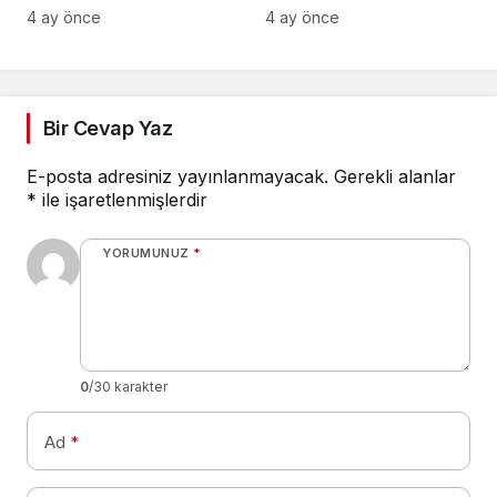
Üreticiler Yüzde 20
Hal Yasası
4 ay önce
4 ay önce
Zarar Ediyor
Düzenlemeleri Yer
Alıyor
Bir Cevap Yaz
E-posta adresiniz yayınlanmayacak.
Gerekli alanlar
*
ile işaretlenmişlerdir
YORUMUNUZ
*
0
/30 karakter
Ad
*