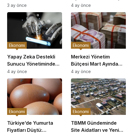
Bireysel Emeklilik Planı
Büyükşehirler
3 ay önce
4 ay önce
Enflasyonun Gerisinde
Kaldı
Ekonomi
Ekonomi
Yapay Zeka Destekli
Merkezi Yönetim
Sunucu Yönetiminde
Bütçesi Mart Ayında
Proaktif Dönem Başladı
229,9 Milyar TL Açık
4 ay önce
4 ay önce
Verdi
Ekonomi
Ekonomi
Türkiye’de Yumurta
TBMM Gündeminde
Fiyatları Düştü:
Site Aidatları ve Yeni