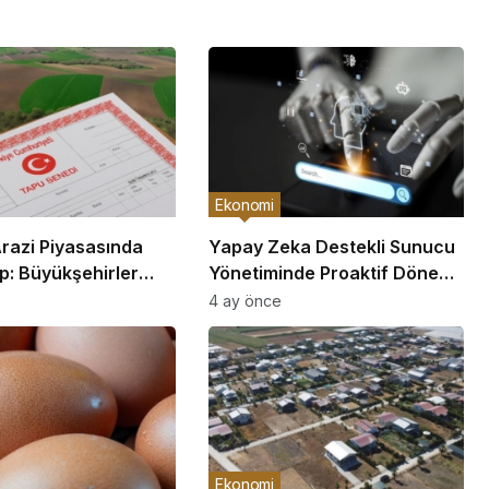
Ekonomi
Arazi Piyasasında
Yapay Zeka Destekli Sunucu
p: Büyükşehirler
Yönetiminde Proaktif Dönem
nun Gerisinde Kaldı
Başladı
4 ay önce
Ekonomi