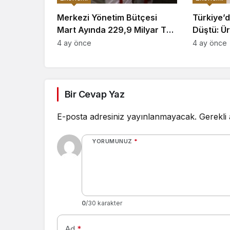
Merkezi Yönetim Bütçesi
Türkiye’d
Mart Ayında 229,9 Milyar TL
Düştü: Ür
Açık Verdi
Zarar Ed
4 ay önce
4 ay önce
Bir Cevap Yaz
E-posta adresiniz yayınlanmayacak.
Gerekli
YORUMUNUZ
*
0
/30 karakter
Ad
*