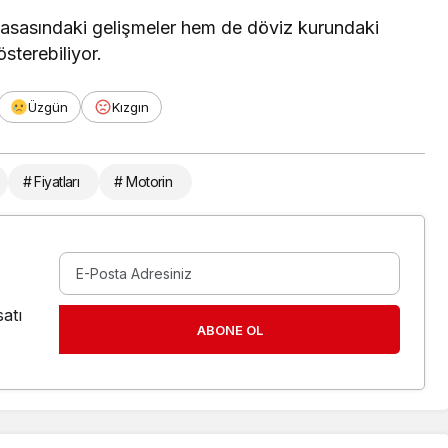
piyasasındaki gelişmeler hem de döviz kurundaki
sterebiliyor.
Üzgün
Kızgın
# Fiyatları
# Motorin
atı
ABONE OL