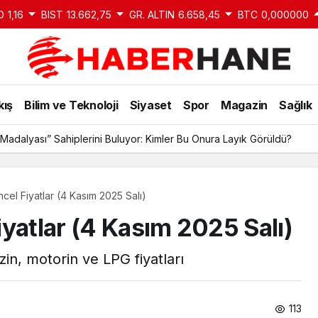
D
1,16
BIST
13.662,75
GR. ALTIN
6.658,45
BTC
0,000000
kış
Bilim ve Teknoloji
Siyaset
Spor
Magazin
Sağlık
Madalyası” Sahiplerini Buluyor: Kimler Bu Onura Layık Görüldü?
cel Fiyatlar (4 Kasım 2025 Salı)
yatlar (4 Kasım 2025 Salı)
n, motorin ve LPG fiyatları
113