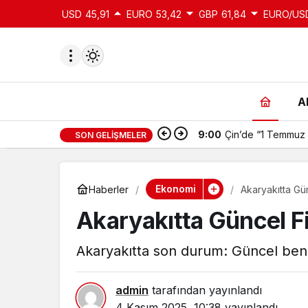
USD
45,91
EURO
53,42
GBP
61,84
EURO/US
A
9:00
Çin’de “1 Temmuz 
SON GELIŞMELER
du
u seçin.
Ekonomi
Haberler
Akaryakıtta Gün
Akaryakıtta Güncel Fi
seçin.
Akaryakıtta son durum: Güncel benzi
u
 seçin.
admin
tarafından yayınlandı
4 Kasım 2025, 10:38
yayınlandı