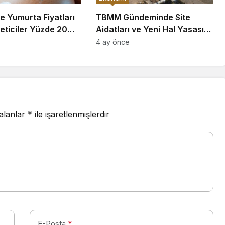
e Yumurta Fiyatları
TBMM Gündeminde Site
eticiler Yüzde 20
Aidatları ve Yeni Hal Yasası
iyor
Düzenlemeleri Yer Alıyor
4 ay önce
 alanlar
*
ile işaretlenmişlerdir
E-Posta
*