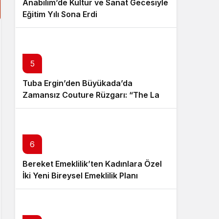
Anabilim’de Kültür ve Sanat Gecesiyle
Eğitim Yılı Sona Erdi
5
Tuba Ergin’den Büyükada’da
Zamansız Couture Rüzgarı: “The Last
Empress” Koleksiyonu Tanıtıldı
6
Bereket Emeklilik’ten Kadınlara Özel
İki Yeni Bireysel Emeklilik Planı