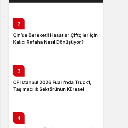
Layık Görüldü?
2
Çin’de Bereketli Hasatlar Çiftçiler İçin
Kalıcı Refaha Nasıl Dönüşüyor?
3
CF Istanbul 2026 Fuarı’nda Truck1,
Taşımacılık Sektörünün Küresel
Tedarik Zincirini Dijital Platformuyla
Güçlendirecek
4