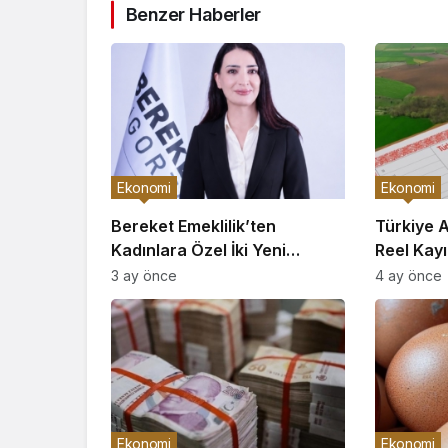
Benzer Haberler
Ekonomi
Ekonomi
Bereket Emeklilik’ten
Türkiye 
Kadınlara Özel İki Yeni
Reel Kayı
Bireysel Emeklilik Planı
Enflasyo
3 ay önce
4 ay önce
Ekonomi
Ekonomi