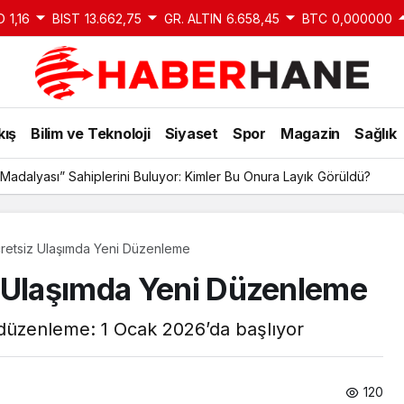
D
1,16
BIST
13.662,75
GR. ALTIN
6.658,45
BTC
0,000000
kış
Bilim ve Teknoloji
Siyaset
Spor
Magazin
Sağlık
Madalyası” Sahiplerini Buluyor: Kimler Bu Onura Layık Görüldü?
cretsiz Ulaşımda Yeni Düzenleme
z Ulaşımda Yeni Düzenleme
 düzenleme: 1 Ocak 2026’da başlıyor
120