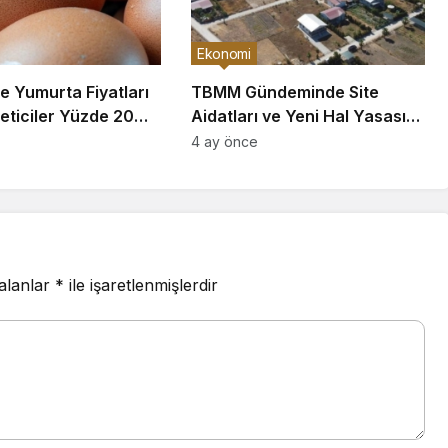
Ekonomi
e Yumurta Fiyatları
TBMM Gündeminde Site
eticiler Yüzde 20
Aidatları ve Yeni Hal Yasası
iyor
Düzenlemeleri Yer Alıyor
4 ay önce
 alanlar
*
ile işaretlenmişlerdir