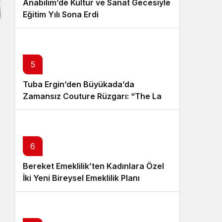
Anabilim’de Kültür ve Sanat Gecesiyle
Eğitim Yılı Sona Erdi
5
Tuba Ergin’den Büyükada’da
Zamansız Couture Rüzgarı: “The Last
Empress” Koleksiyonu Tanıtıldı
6
Bereket Emeklilik’ten Kadınlara Özel
İki Yeni Bireysel Emeklilik Planı