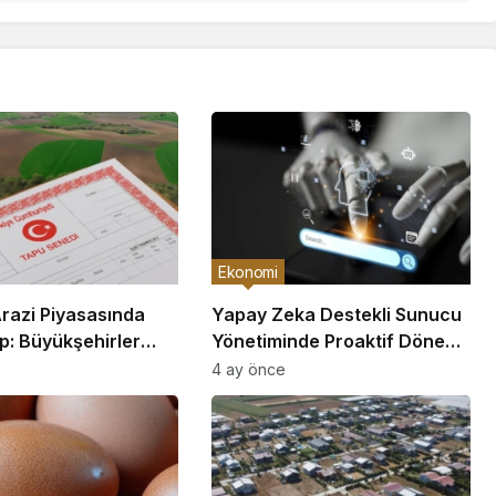
Ekonomi
Arazi Piyasasında
Yapay Zeka Destekli Sunucu
p: Büyükşehirler
Yönetiminde Proaktif Dönem
nun Gerisinde Kaldı
Başladı
4 ay önce