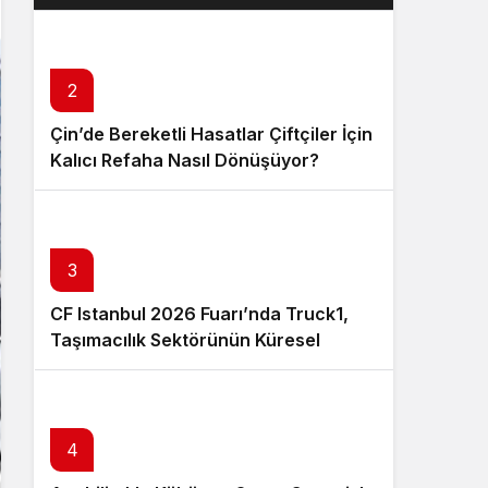
Layık Görüldü?
2
Çin’de Bereketli Hasatlar Çiftçiler İçin
Kalıcı Refaha Nasıl Dönüşüyor?
3
CF Istanbul 2026 Fuarı’nda Truck1,
Taşımacılık Sektörünün Küresel
Tedarik Zincirini Dijital Platformuyla
Güçlendirecek
4