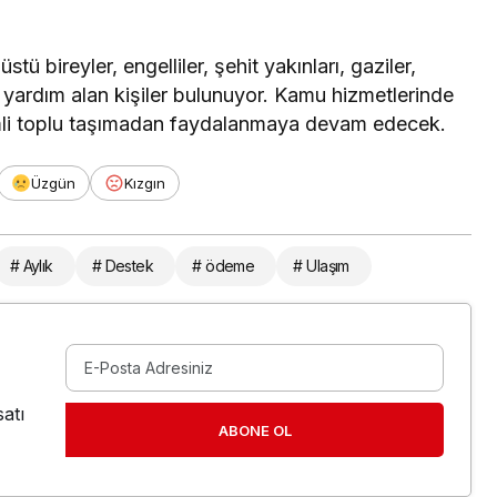
ü bireyler, engelliler, şehit yakınları, gaziler,
yardım alan kişiler bulunuyor. Kamu hizmetlerinde
rimli toplu taşımadan faydalanmaya devam edecek.
Üzgün
Kızgın
# Aylık
# Destek
# ödeme
# Ulaşım
atı
ABONE OL