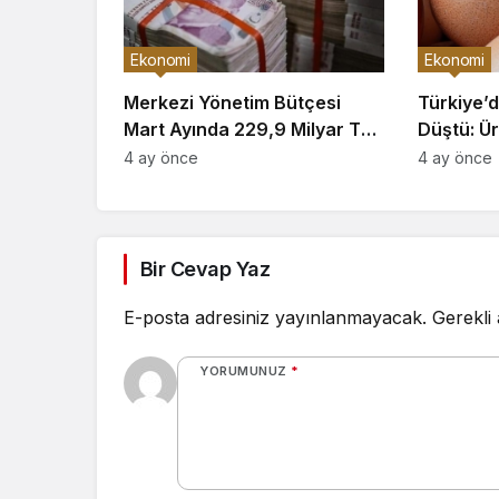
Ekonomi
Ekonomi
Merkezi Yönetim Bütçesi
Türkiye’d
Mart Ayında 229,9 Milyar TL
Düştü: Ür
Açık Verdi
Zarar Ed
4 ay önce
4 ay önce
Bir Cevap Yaz
E-posta adresiniz yayınlanmayacak.
Gerekli
YORUMUNUZ
*