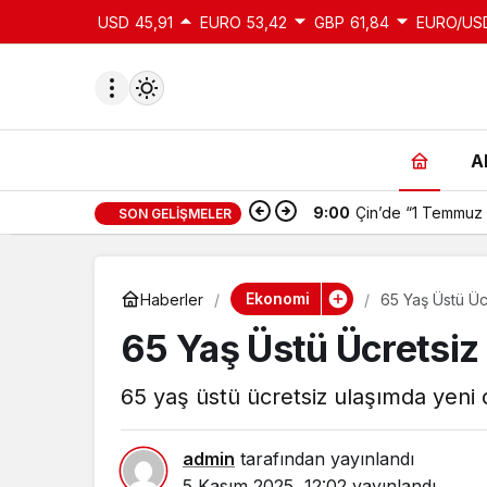
USD
45,91
EURO
53,42
GBP
61,84
EURO/US
A
9:00
Çin’de “1 Temmuz 
SON GELIŞMELER
du
u seçin.
Ekonomi
Haberler
65 Yaş Üstü Ü
65 Yaş Üstü Ücretsi
seçin.
65 yaş üstü ücretsiz ulaşımda yeni
u
 seçin.
admin
tarafından yayınlandı
5 Kasım 2025, 12:02
yayınlandı