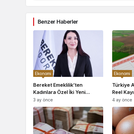
Benzer Haberler
Ekonomi
Ekonomi
Bereket Emeklilik’ten
Türkiye 
Kadınlara Özel İki Yeni
Reel Kayı
Bireysel Emeklilik Planı
Enflasyo
3 ay önce
4 ay önce