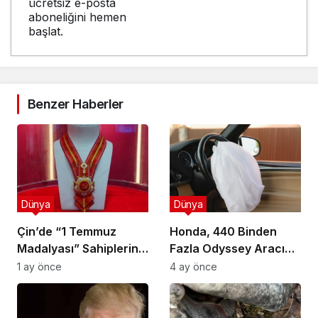
ücretsiz e-posta
aboneliğini hemen
başlat.
Benzer Haberler
Dünya
Dünya
Çin’de “1 Temmuz
Honda, 440 Binden
Madalyası” Sahiplerini
Fazla Odyssey Aracını
Buluyor: Kimler Bu
Geri Çağırıyor
1 ay önce
4 ay önce
Onura Layık Görüldü?