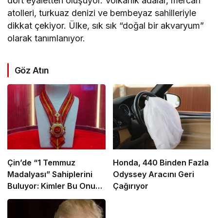
dört eyaletten oluşuyor. Volkanik adalar, mercan
atolleri, turkuaz denizi ve bembeyaz sahilleriyle
dikkat çekiyor. Ülke, sık sık “doğal bir akvaryum”
olarak tanımlanıyor.
Göz Atın
Çin’de “1 Temmuz
Honda, 440 Binden Fazla
Madalyası” Sahiplerini
Odyssey Aracını Geri
Buluyor: Kimler Bu Onura
Çağırıyor
Layık Görüldü?