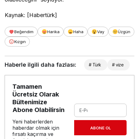
Kaynak: [Habertürk]
Beğendim
Harika
Haha
Vay
Üzgün
Kızgın
Haberle ilgili daha fazlası:
# Türk
# vize
Tamamen
Ücretsiz Olarak
Bültenimize
Abone Olabilirsin
Yeni haberlerden
haberdar olmak için
ABONE OL
fırsatı kaçırma ve