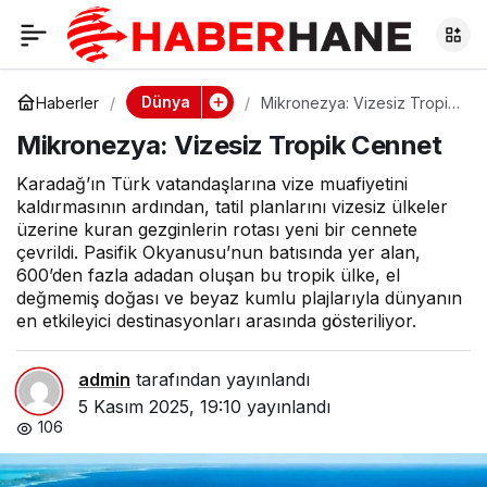
Mikronezya: Vizesiz
0
Tropik Cennet
Dünya
Haberler
Mikronezya: Vizesiz Tropik
Cennet
Mikronezya: Vizesiz Tropik Cennet
Karadağ’ın Türk vatandaşlarına vize muafiyetini
kaldırmasının ardından, tatil planlarını vizesiz ülkeler
üzerine kuran gezginlerin rotası yeni bir cennete
çevrildi. Pasifik Okyanusu’nun batısında yer alan,
600’den fazla adadan oluşan bu tropik ülke, el
değmemiş doğası ve beyaz kumlu plajlarıyla dünyanın
en etkileyici destinasyonları arasında gösteriliyor.
admin
tarafından yayınlandı
5 Kasım 2025, 19:10
yayınlandı
106