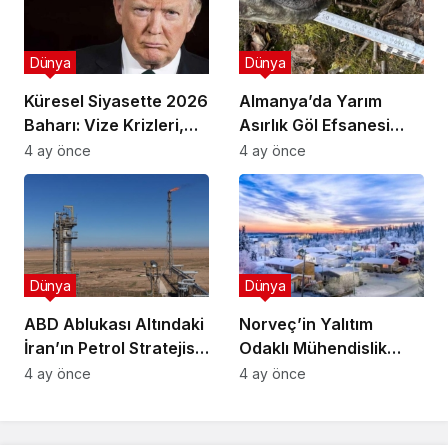
Dünya
Dünya
Küresel Siyasette 2026
Almanya’da Yarım
Baharı: Vize Krizleri,
Asırlık Göl Efsanesi
Yeni İttifaklar ve Trump
Gerçek Oldu: 2,60
4 ay önce
4 ay önce
Tasarısı
Metrelik “Canavar”
Ortaya Çıktı
Dünya
Dünya
ABD Ablukası Altındaki
Norveç’in Yalıtım
İran’ın Petrol Stratejisi:
Odaklı Mühendislik
Üretim 15 Gün İçinde
Yaklaşımı Isınma
4 ay önce
4 ay önce
Durabilir
Maliyetlerini Minimize
Ediyor