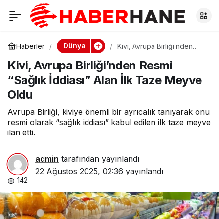
Kivi, Avrupa
0
Birliği’nden Resmi
Dünya
Haberler
Kivi, Avrupa Birliği’nden
Resmi “Sağlık İddiası” Alan
Kivi, Avrupa Birliği’nden Resmi
İlk Taze Meyve Oldu
“Sağlık İddiası” Alan
“Sağlık İddiası” Alan İlk Taze Meyve
Oldu
İlk Taze Meyve Oldu
Avrupa Birliği, kiviye önemli bir ayrıcalık tanıyarak onu
resmi olarak “sağlık iddiası” kabul edilen ilk taze meyve
ilan etti.
admin
tarafından yayınlandı
22 Ağustos 2025, 02:36
yayınlandı
142