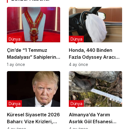
Dünya
Dünya
Çin’de “1 Temmuz
Honda, 440 Binden
Madalyası” Sahiplerini
Fazla Odyssey Aracını
Buluyor: Kimler Bu
Geri Çağırıyor
1 ay önce
4 ay önce
Onura Layık Görüldü?
Dünya
Dünya
Küresel Siyasette 2026
Almanya’da Yarım
Baharı: Vize Krizleri,
Asırlık Göl Efsanesi
Yeni İttifaklar ve Trump
Gerçek Oldu: 2,60
4 ay önce
4 ay önce