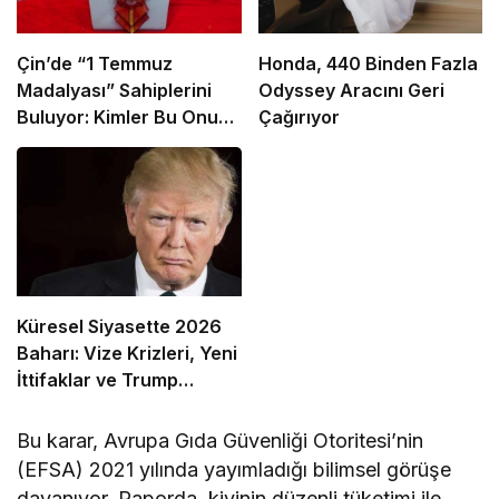
Çin’de “1 Temmuz
Honda, 440 Binden Fazla
Madalyası” Sahiplerini
Odyssey Aracını Geri
Buluyor: Kimler Bu Onura
Çağırıyor
Layık Görüldü?
Küresel Siyasette 2026
Baharı: Vize Krizleri, Yeni
İttifaklar ve Trump
Tasarısı
Bu karar, Avrupa Gıda Güvenliği Otoritesi’nin
(EFSA) 2021 yılında yayımladığı bilimsel görüşe
dayanıyor. Raporda, kivinin düzenli tüketimi ile