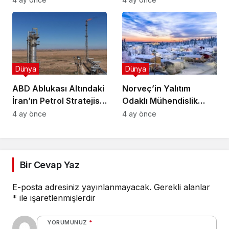
Tasarısı
Metrelik “Canavar”
Ortaya Çıktı
Dünya
Dünya
ABD Ablukası Altındaki
Norveç’in Yalıtım
İran’ın Petrol Stratejisi:
Odaklı Mühendislik
Üretim 15 Gün İçinde
Yaklaşımı Isınma
4 ay önce
4 ay önce
Durabilir
Maliyetlerini Minimize
Ediyor
Bir Cevap Yaz
E-posta adresiniz yayınlanmayacak.
Gerekli alanlar
*
ile işaretlenmişlerdir
YORUMUNUZ
*