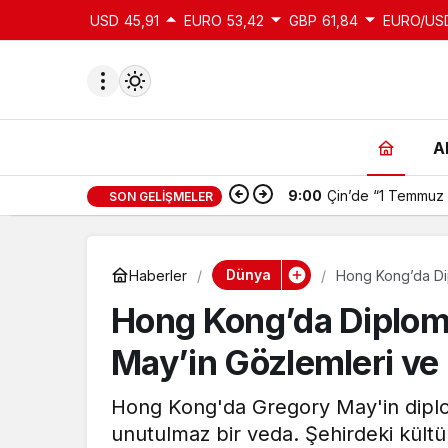
USD
45,91
EURO
53,42
GBP
61,84
EURO/US
A
9:00
Çin’de “1 Temmuz 
SON GELIŞMELER
du
u seçin.
Dünya
Haberler
Hong Kong’da Dip
Hong Kong’da Diploma
seçin.
May’in Gözlemleri ve
u
Hong Kong'da Gregory May'in diplo
 seçin.
unutulmaz bir veda. Şehirdeki kültü