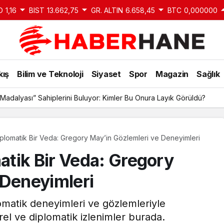
D
1,16
BIST
13.662,75
GR. ALTIN
6.658,45
BTC
0,000000
kış
Bilim ve Teknoloji
Siyaset
Spor
Magazin
Sağlık
Madalyası” Sahiplerini Buluyor: Kimler Bu Onura Layık Görüldü?
lomatik Bir Veda: Gregory May’in Gözlemleri ve Deneyimleri
tik Bir Veda: Gregory
 Deneyimleri
matik deneyimleri ve gözlemleriyle
rel ve diplomatik izlenimler burada.