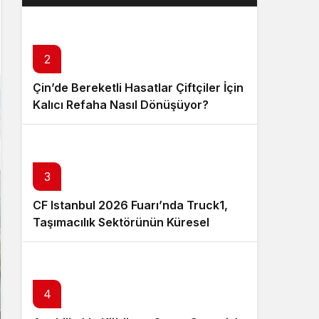
Layık Görüldü?
2
Çin’de Bereketli Hasatlar Çiftçiler İçin
Kalıcı Refaha Nasıl Dönüşüyor?
3
CF Istanbul 2026 Fuarı’nda Truck1,
Taşımacılık Sektörünün Küresel
Tedarik Zincirini Dijital Platformuyla
Güçlendirecek
4