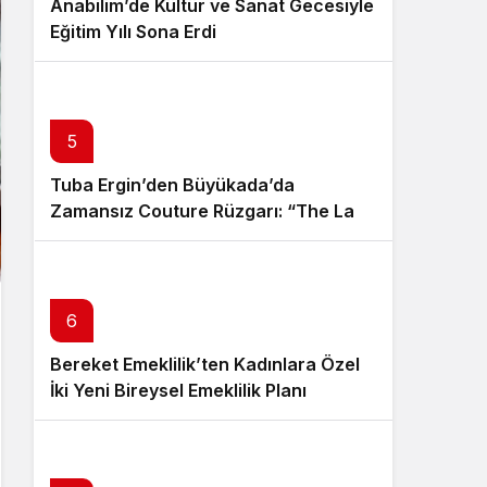
Anabilim’de Kültür ve Sanat Gecesiyle
Eğitim Yılı Sona Erdi
5
Tuba Ergin’den Büyükada’da
Zamansız Couture Rüzgarı: “The Last
Empress” Koleksiyonu Tanıtıldı
6
Bereket Emeklilik’ten Kadınlara Özel
İki Yeni Bireysel Emeklilik Planı